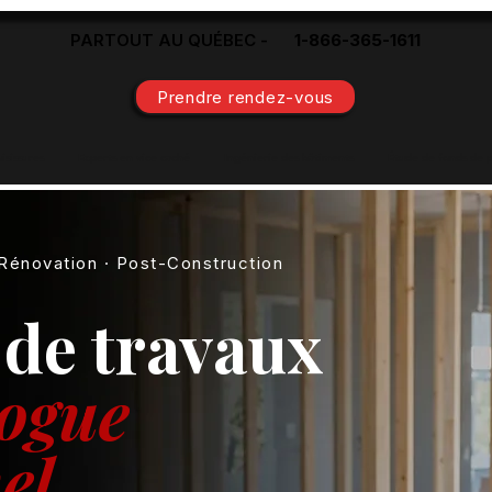
PARTOUT AU QUÉBEC -
1-866-365-1611
Prendre rendez-vous
isissures
Experts en vice caché
Ingénierie des bâtiments
Étude de fonds de 
/Rénovation · Post-Construction
 de travaux
ogue
el