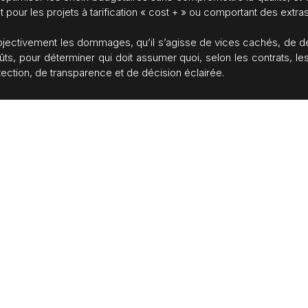
 pour les projets à tarification « cost + » ou comportant des extras
r objectivement les dommages, qu’il s’agisse de vices cachés, de 
, pour déterminer qui doit assumer quoi, selon les contrats, les 
tection, de transparence et de décision éclairée.