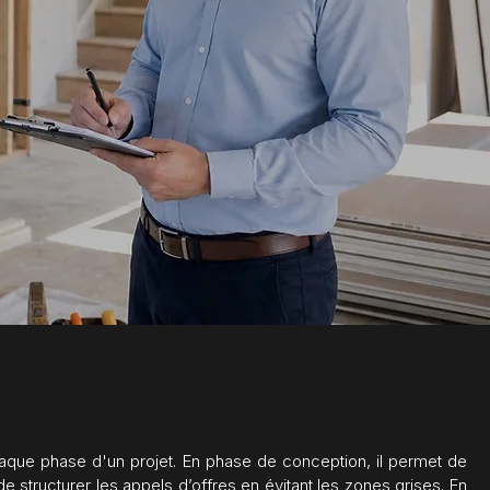
haque phase d'un projet. En phase de conception, il permet de
e structurer les appels d’offres en évitant les zones grises. En