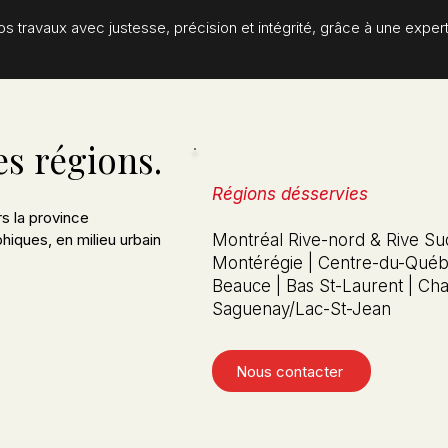
s travaux avec justesse, précision et intégrité, grâce à une expert
es régions.
Régions désservies
s la province
iques, en milieu urbain
Montréal Rive-nord & Rive Sud
Montérégie | Centre-du-Québe
Beauce | Bas St-Laurent | Ch
Saguenay/Lac-St-Jean
s
Nous contacter