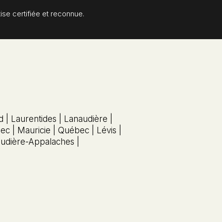
ise certifiée et reconnue.
 | Laurentides | Lanaudière |
c | Mauricie | Québec | Lévis |
audière-Appalaches |