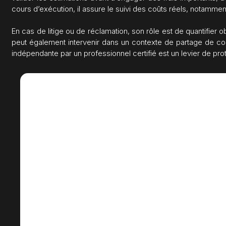
cours d’exécution, il assure le suivi des coûts réels, notamment
En cas de litige ou de réclamation, son rôle est de quantifie
peut également intervenir dans un contexte de partage de coûts
indépendante par un professionnel certifié est un levier de pro