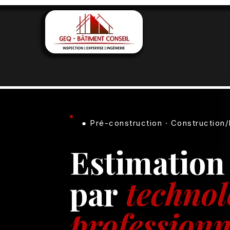
l
Inspecteurs en bâtiment
Détection d'infiltration d'eau
Investigation des mo
● Pré-construction · Construction
Estimation
par
technol
professionn