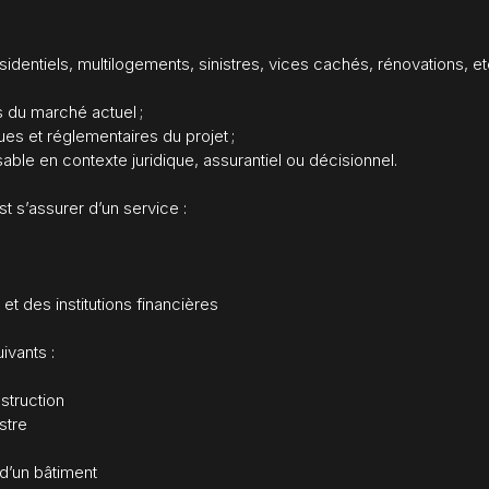
identiels, multilogements, sinistres, vices cachés, rénovations, etc
s du marché actuel ;
ues et réglementaires du projet ;
isable en contexte juridique, assurantiel ou décisionnel.
t s’assurer d’un service :
 des institutions financières
ivants :
struction
stre
d’un bâtiment​