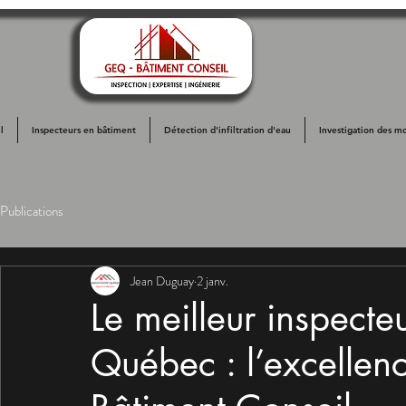
l
Inspecteurs en bâtiment
Détection d'infiltration d'eau
Investigation des mo
Publications
Jean Duguay
2 janv.
Le meilleur inspecte
Québec : l’excelle