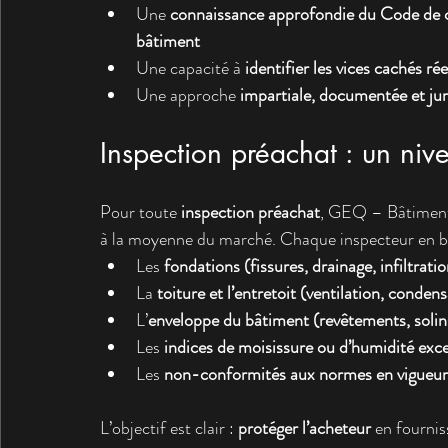
Une 
connaissance approfondie du Code de 
bâtiment
Une capacité à 
identifier les vices cachés rée
Une approche 
impartiale, documentée et ju
Inspection préachat : un niv
Pour toute 
inspection préachat
, GEQ – Bâtiment 
à la moyenne du marché. Chaque inspecteur en
Les 
fondations (fissures, drainage, infiltrati
La 
toiture et l’entretoit (ventilation, conden
L’
enveloppe du bâtiment (revêtements, solin
Les 
indices de moisissure ou d’humidité exce
Les 
non-conformités aux normes en vigueur
L’objectif est clair : 
protéger l’acheteur
 en fournis