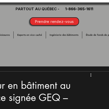
PARTOUT AU QUÉBEC -
1-866-365-1611
Prendre rendez-vous
isissures
Experts en vice caché
Ingénierie des bâtiments
Étude de fonds de 
ur en bâtiment au
nce signée GEQ –