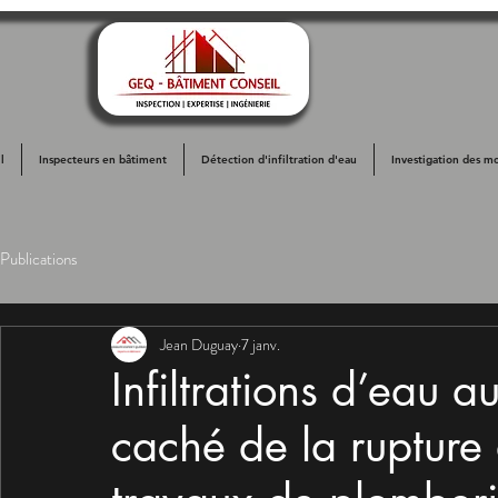
l
Inspecteurs en bâtiment
Détection d'infiltration d'eau
Investigation des mo
Publications
Jean Duguay
7 janv.
Infiltrations d’eau a
caché de la rupture