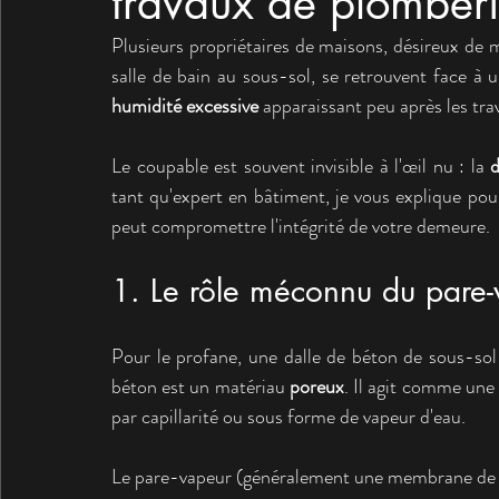
travaux de plomber
Plusieurs propriétaires de maisons, désireux de 
salle de bain au sous-sol, se retrouvent face à
humidité excessive
 apparaissant peu après les tra
Le coupable est souvent invisible à l'œil nu : la 
d
tant qu'expert en bâtiment, je vous explique pou
peut compromettre l'intégrité de votre demeure.
1. Le rôle méconnu du pare-
Pour le profane, une dalle de béton de sous-sol s
béton est un matériau 
poreux
. Il agit comme une 
par capillarité ou sous forme de vapeur d'eau.
Le pare-vapeur (généralement une membrane de pol