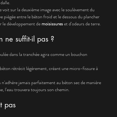
dalle.
 voit sur la deuxième image avec le soulèvement du 
e piégée entre le béton froid et le dessous du plancher 
our le développement de 
moisissures
 et d'odeurs de terre.
ne suffit-il pas ?
coulée dans la tranchée agira comme un bouchon 
béton rétrécit légèrement, créant une micro-fissure à 
is n'adhère jamais parfaitement au béton sec de manière 
, l'eau trouvera toujours son chemin.
t pas