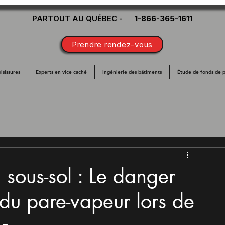
PARTOUT AU QUÉBEC -
1-866-365-1611
Prendre rendez-vous
isissures
Experts en vice caché
Ingénierie des bâtiments
Étude de fonds de 
u sous-sol : Le danger
 du pare-vapeur lors de