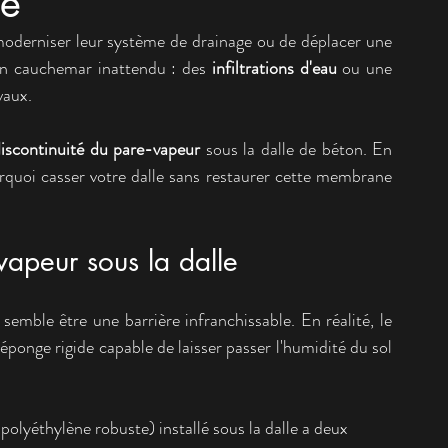
ie
moderniser leur système de drainage ou de déplacer une 
 un cauchemar inattendu : des 
infiltrations d'eau
 ou une 
vaux.
iscontinuité du pare-vapeur
 sous la dalle de béton. En 
rquoi casser votre dalle sans restaurer cette membrane 
vapeur sous la dalle
emble être une barrière infranchissable. En réalité, le 
éponge rigide capable de laisser passer l'humidité du sol 
yéthylène robuste) installé sous la dalle a deux 