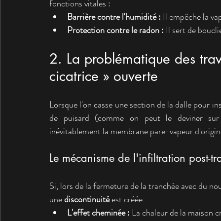
fonctions vitales :
Barrière contre l'humidité :
 Il empêche la vap
Protection contre le radon :
 Il sert de boucl
2. La problématique des tra
cicatrice » ouverte
Lorsque l'on casse une section de la dalle pour i
de puisard (comme on peut le deviner sur 
inévitablement la membrane pare-vapeur d'origin
Le mécanisme de l'infiltration post-t
Si, lors de la fermeture de la tranchée avec du no
une 
discontinuité
 est créée.
L'effet cheminée :
 La chaleur de la maison cr