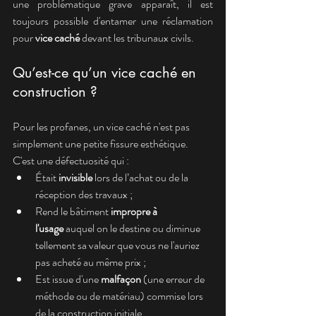
une problématique grave apparaît, il est 
toujours possible d'entamer une réclamation 
pour 
vice caché
 devant les tribunaux civils.
Qu’est-ce qu’un vice caché en 
construction ?
Pour les profanes, un vice caché n'est pas 
simplement une petite fissure esthétique. 
C'est une défectuosité qui :
Était 
invisible
 lors de l’achat ou de la 
réception des travaux ;
Rend le bâtiment 
impropre à 
l'usage
 auquel on le destine ou diminue 
tellement sa valeur que vous ne l'auriez 
pas acheté au même prix ;
Est issue d'une 
malfaçon
 (une erreur de 
méthode ou de matériau) commise lors 
de la construction initiale.