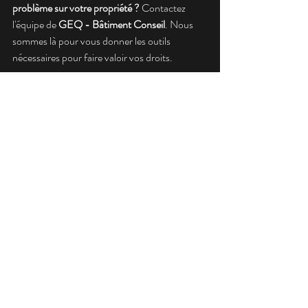
problème sur votre propriété ?
 Contactez 
l'équipe de 
GEQ - Bâtiment Conseil
. Nous 
sommes là pour vous donner les outils 
nécessaires pour faire valoir vos droits.
Posts récents
Voir tout